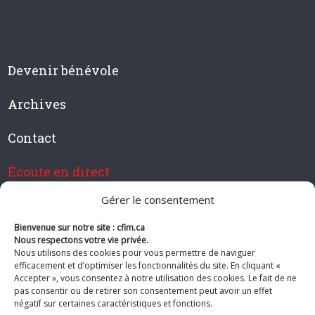
Devenir bénévole
Archives
Contact
Écoute en direct
Gérer le consentement
Bienvenue sur notre site : cfim.ca
Devenir membre de CFIM
Nous respectons votre vie privée.
Nous utilisons des cookies pour vous permettre de naviguer
efficacement et d’optimiser les fonctionnalités du site. En cliquant «
Accepter », vous consentez à notre utilisation des cookies. Le fait de ne
pas consentir ou de retirer son consentement peut avoir un effet
Suivez-nous
négatif sur certaines caractéristiques et fonctions.