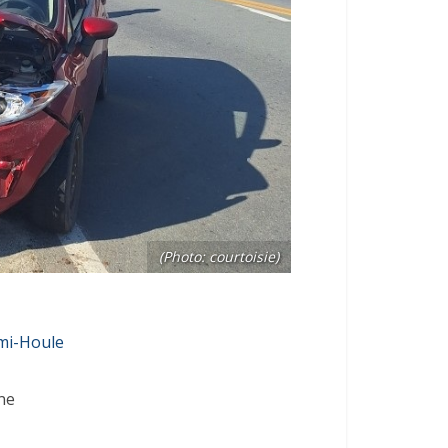
(Photo: courtoisie)
mi-Houle
ne