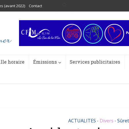
es (avant 2022)
Contact
ille horaire
Émissions
Services publicitaires
ACTUALITES
Divers
Sûre
•
•