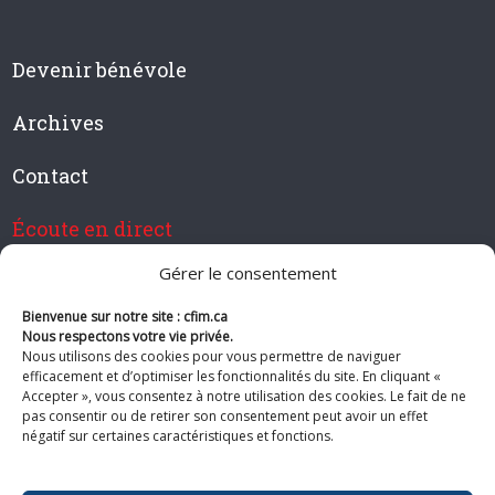
Devenir bénévole
Archives
Contact
Écoute en direct
Gérer le consentement
Bienvenue sur notre site : cfim.ca
Devenir membre de CFIM
Nous respectons votre vie privée.
Nous utilisons des cookies pour vous permettre de naviguer
efficacement et d’optimiser les fonctionnalités du site. En cliquant «
Accepter », vous consentez à notre utilisation des cookies. Le fait de ne
pas consentir ou de retirer son consentement peut avoir un effet
Suivez-nous
négatif sur certaines caractéristiques et fonctions.