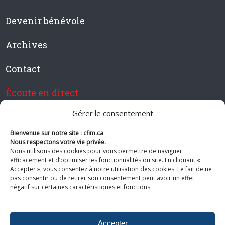
Devenir bénévole
Archives
Contact
Écoute en direct
Gérer le consentement
Bienvenue sur notre site : cfim.ca
Devenir membre de CFIM
Nous respectons votre vie privée.
Nous utilisons des cookies pour vous permettre de naviguer
efficacement et d’optimiser les fonctionnalités du site. En cliquant «
Accepter », vous consentez à notre utilisation des cookies. Le fait de ne
pas consentir ou de retirer son consentement peut avoir un effet
Suivez-nous
négatif sur certaines caractéristiques et fonctions.
Accepter