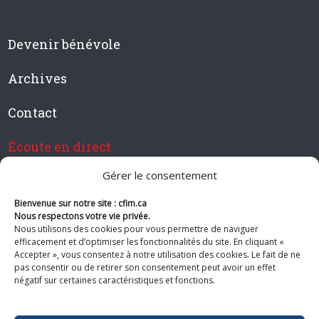
Devenir bénévole
Archives
Contact
Écoute en direct
Gérer le consentement
Bienvenue sur notre site : cfim.ca
Devenir membre de CFIM
Nous respectons votre vie privée.
Nous utilisons des cookies pour vous permettre de naviguer
efficacement et d’optimiser les fonctionnalités du site. En cliquant «
Accepter », vous consentez à notre utilisation des cookies. Le fait de ne
pas consentir ou de retirer son consentement peut avoir un effet
Suivez-nous
négatif sur certaines caractéristiques et fonctions.