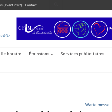
es (avant 2022)
Contact
ille horaire
Émissions
Services publicitaires
Watte messe