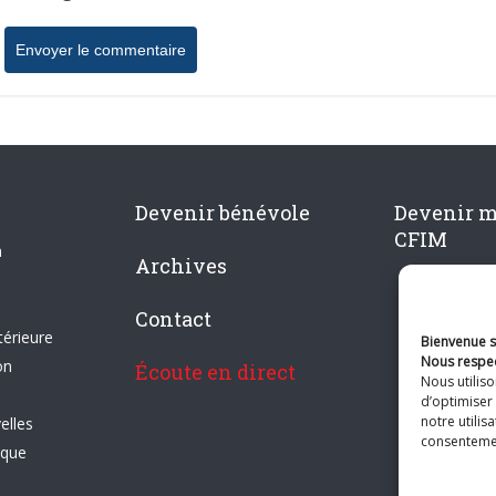
Devenir bénévole
Devenir 
CFIM
n
Archives
Contact
térieure
Bienvenue su
Nous respec
on
Écoute en direct
Nous utilis
d’optimiser 
notre utilis
elles
consentement
ique