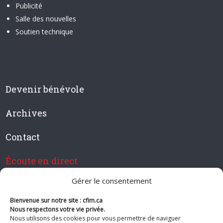
Publicité
Salle des nouvelles
Soutien technique
Devenir bénévole
Archives
Contact
Écoute en direct
Gérer le consentement
Bienvenue sur notre site : cfim.ca
Devenir membre de CFIM
Nous respectons votre vie privée.
Nous utilisons des cookies pour vous permettre de naviguer