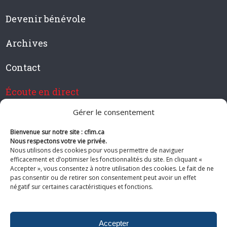
Devenir bénévole
Archives
Contact
Écoute en direct
Gérer le consentement
Bienvenue sur notre site : cfim.ca
Devenir membre de CFIM
Nous respectons votre vie privée.
Nous utilisons des cookies pour vous permettre de naviguer
efficacement et d’optimiser les fonctionnalités du site. En cliquant «
Accepter », vous consentez à notre utilisation des cookies. Le fait de ne
pas consentir ou de retirer son consentement peut avoir un effet
Suivez-nous
négatif sur certaines caractéristiques et fonctions.
Accepter