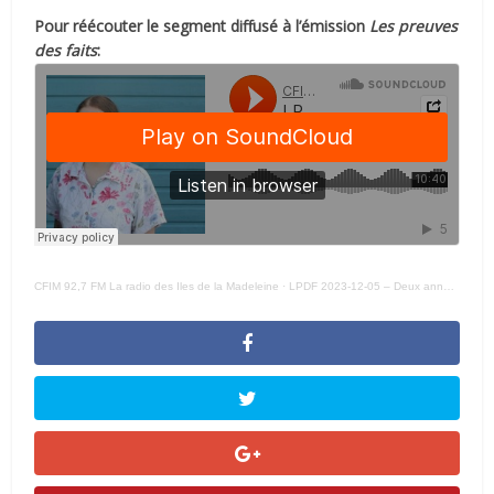
Pour réécouter le segment diffusé à l’émission
Les preuves
des faits
:
CFIM 92,7 FM La radio des Iles de la Madeleine
·
LPDF 2023-12-05 – Deux années bien chargées pour Attention FragÎles