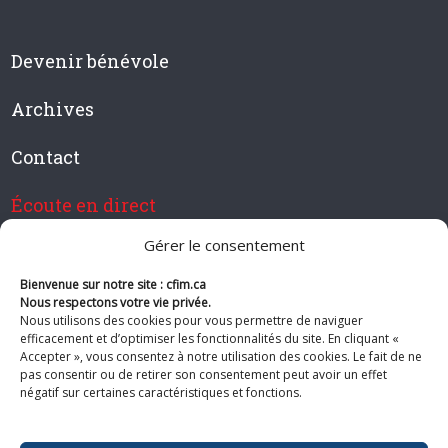
Devenir bénévole
Archives
Contact
Écoute en direct
Gérer le consentement
Bienvenue sur notre site : cfim.ca
Devenir membre de CFIM
Nous respectons votre vie privée.
Nous utilisons des cookies pour vous permettre de naviguer
efficacement et d’optimiser les fonctionnalités du site. En cliquant «
Accepter », vous consentez à notre utilisation des cookies. Le fait de ne
pas consentir ou de retirer son consentement peut avoir un effet
Suivez-nous
négatif sur certaines caractéristiques et fonctions.