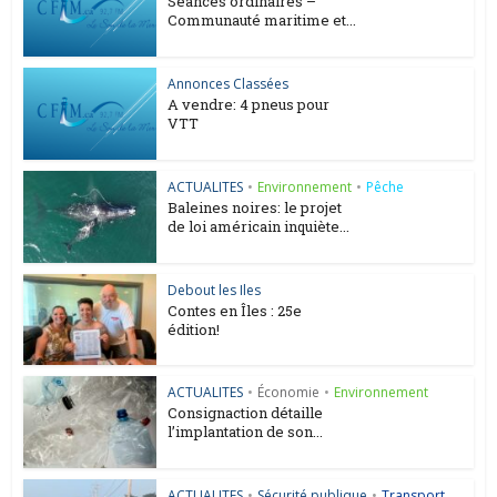
Séances ordinaires –
Communauté maritime et...
Annonces Classées
A vendre: 4 pneus pour
VTT
ACTUALITES
•
Environnement
•
Pêche
Baleines noires: le projet
de loi américain inquiète...
Debout les Iles
Contes en Îles : 25e
édition!
ACTUALITES
•
Économie
•
Environnement
Consignaction détaille
l’implantation de son...
ACTUALITES
•
Sécurité publique
•
Transport