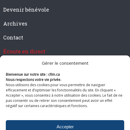
Devenir bénévole
Archives
Contact
Écoute en direct
Gérer le consentement
Bienvenue sur notre site : cfim.ca
Devenir membre de CFIM
Nous respectons votre vie privée.
Nous utilisons des cookies pour vous permettre de naviguer
efficacement et d’optimiser les fonctionnalités du site. En cliquant «
Accepter », vous consentez à notre utilisation des cookies. Le fait de ne
pas consentir ou de retirer son consentement peut avoir un effet
Suivez-nous
négatif sur certaines caractéristiques et fonctions.
Accepter