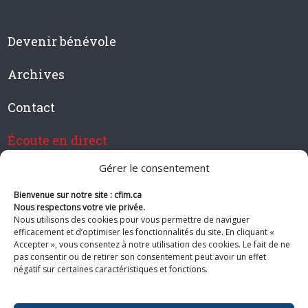
Devenir bénévole
Archives
Contact
Écoute en direct
Gérer le consentement
Bienvenue sur notre site : cfim.ca
Devenir membre de CFIM
Nous respectons votre vie privée.
Nous utilisons des cookies pour vous permettre de naviguer
efficacement et d’optimiser les fonctionnalités du site. En cliquant «
Accepter », vous consentez à notre utilisation des cookies. Le fait de ne
pas consentir ou de retirer son consentement peut avoir un effet
Suivez-nous
négatif sur certaines caractéristiques et fonctions.