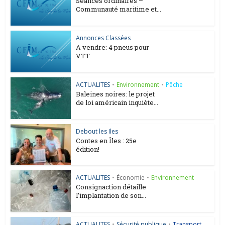
Séances ordinaires –
Communauté maritime et...
Annonces Classées
A vendre: 4 pneus pour
VTT
ACTUALITES
•
Environnement
•
Pêche
Baleines noires: le projet
de loi américain inquiète...
Debout les Iles
Contes en Îles : 25e
édition!
ACTUALITES
•
Économie
•
Environnement
Consignaction détaille
l’implantation de son...
ACTUALITES
•
Sécurité publique
•
Transport