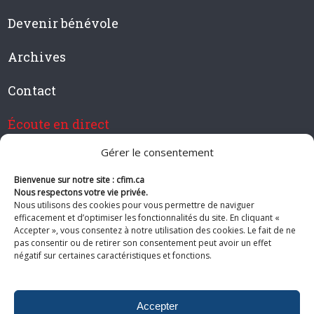
Devenir bénévole
Archives
Contact
Écoute en direct
Gérer le consentement
Bienvenue sur notre site : cfim.ca
Devenir membre de CFIM
Nous respectons votre vie privée.
Nous utilisons des cookies pour vous permettre de naviguer
efficacement et d’optimiser les fonctionnalités du site. En cliquant «
Accepter », vous consentez à notre utilisation des cookies. Le fait de ne
pas consentir ou de retirer son consentement peut avoir un effet
Suivez-nous
négatif sur certaines caractéristiques et fonctions.
Accepter