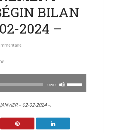
BÉGIN BILAN
02-2024 –
commentaire
ne
Utilisez
00:00
les
flèches
ANVIER – 02-02-2024 –
.
haut/bas
pour
augmenter
ou