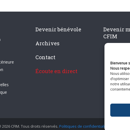
Devenir bénévole
Devenir 
CFIM
n
Archives
Contact
térieure
Bienvenue su
Nous respec
on
Écoute en direct
Nous utilis
d’optimiser 
notre utilis
elles
consentement
ique
 2026 CFIM. Tous droits réservés.
Politiques de confidentialité
|
Plan du si