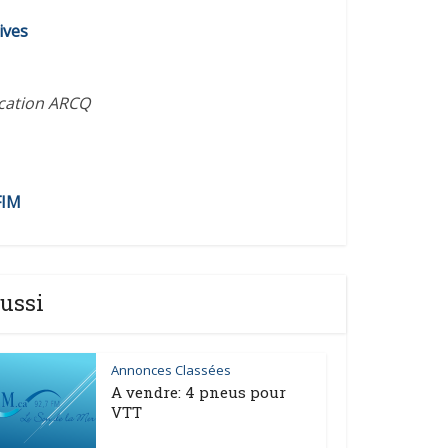
diminuer
ives
le
volume.
ication ARCQ
FIM
ussi
Annonces Classées
A vendre: 4 pneus pour
VTT