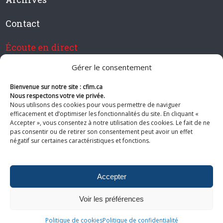
Contact
Écoute en direct
Gérer le consentement
Bienvenue sur notre site : cfim.ca
Devenir membre de CFIM
Nous respectons votre vie privée.
Nous utilisons des cookies pour vous permettre de naviguer
efficacement et d’optimiser les fonctionnalités du site. En cliquant «
Accepter », vous consentez à notre utilisation des cookies. Le fait de ne
pas consentir ou de retirer son consentement peut avoir un effet
Suivez-nous
négatif sur certaines caractéristiques et fonctions.
Accepter
Voir les préférences
© 2026 CFIM. Tous droits réservés.
Politiques de confidentialité
|
Plan
Politique de cookies
Politique de confidentialité
du site