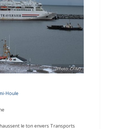
(Photo: CFIM)
mi-Houle
ne
 haussent le ton envers Transports