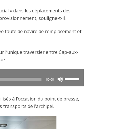
flèches
ucial » dans les déplacements des
haut/bas
provisionnement, souligne-t-il.
pour
augmenter
tée faute de navire de remplacement et
ou
diminuer
le
ur l’unique traversier entre Cap-aux-
volume.
ue.
Utilisez
00:00
les
flèches
isés à l’occasion du point de presse,
haut/bas
 transports de l’archipel.
pour
augmenter
ou