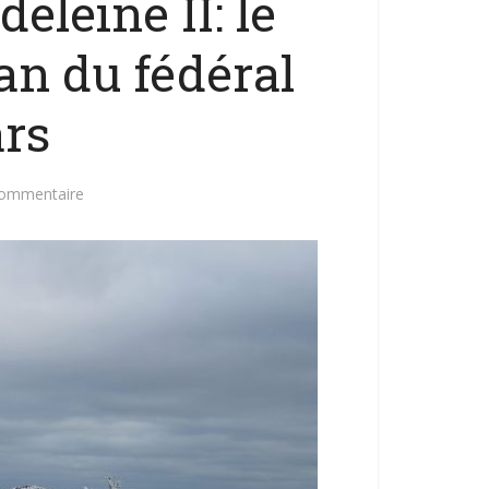
eleine II: le
an du fédéral
ars
commentaire