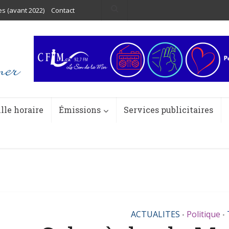
es (avant 2022)
Contact
ille horaire
Émissions
Services publicitaires
ACTUALITES
Politique
•
•