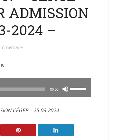
R ADMISSION
3-2024 –
commentaire
ne
Utilisez
00:00
les
flèches
ION CÉGEP – 25-03-2024 –
.
haut/bas
pour
augmenter
ou