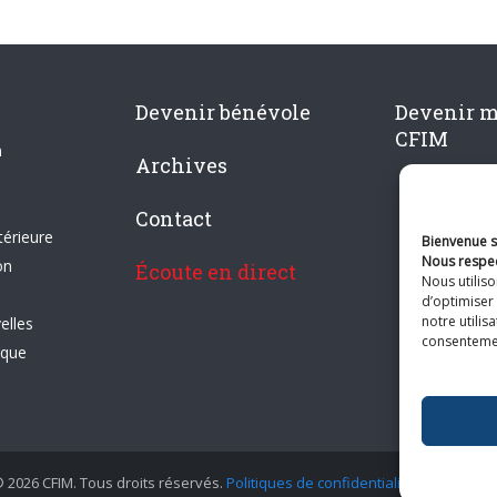
Devenir bénévole
Devenir 
CFIM
n
Archives
Contact
térieure
Bienvenue su
Nous respec
on
Écoute en direct
Nous utilis
d’optimiser 
notre utilis
elles
consentement
ique
 2026 CFIM. Tous droits réservés.
Politiques de confidentialité
|
Plan du si