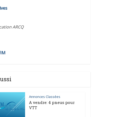
diminuer
ives
le
volume.
ication ARCQ
FIM
ussi
Annonces Classées
A vendre: 4 pneus pour
VTT