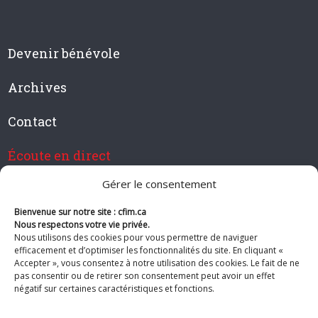
Devenir bénévole
Archives
Contact
Écoute en direct
Gérer le consentement
Bienvenue sur notre site : cfim.ca
Devenir membre de CFIM
Nous respectons votre vie privée.
Nous utilisons des cookies pour vous permettre de naviguer
efficacement et d’optimiser les fonctionnalités du site. En cliquant «
Accepter », vous consentez à notre utilisation des cookies. Le fait de ne
pas consentir ou de retirer son consentement peut avoir un effet
Suivez-nous
négatif sur certaines caractéristiques et fonctions.