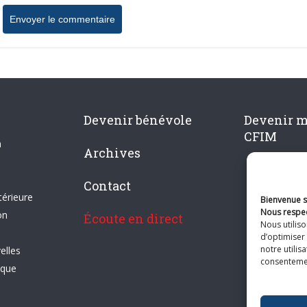
Devenir bénévole
Devenir 
CFIM
n
Archives
Contact
térieure
Bienvenue su
Nous respec
on
Écoute en direct
Nous utilis
d’optimiser 
notre utilis
elles
consentement
ique