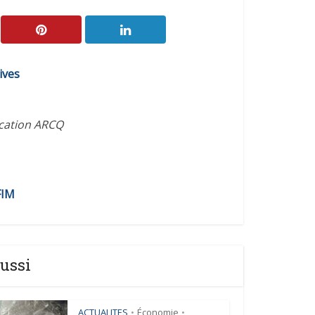
ives
ication ARCQ
FIM
ussi
ACTUALITES
Économie
•
•