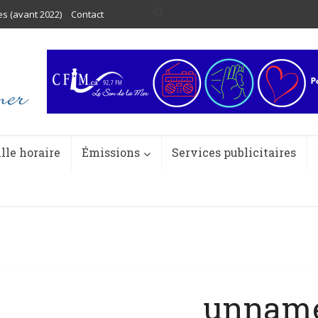
es (avant 2022)
Contact
ille horaire
Émissions
Services publicitaires
unnam