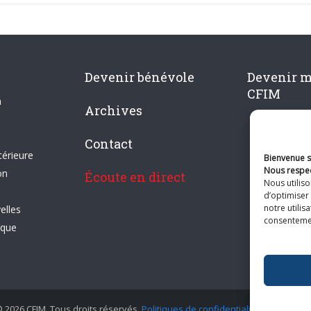
Devenir bénévole
Devenir 
CFIM
n
Archives
Contact
térieure
Bienvenue su
Nous respec
on
Écoute en direct
Nous utilis
d’optimiser 
notre utilis
elles
consentement
ique
 2026 CFIM. Tous droits réservés.
Politiques de confidentialité
|
Plan du si