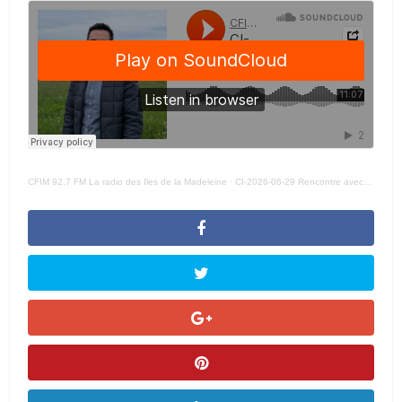
CFIM 92,7 FM La radio des Iles de la Madeleine
·
CI-2026-06-29 Rencontre avec le chef du PLQ, Charles Milliard