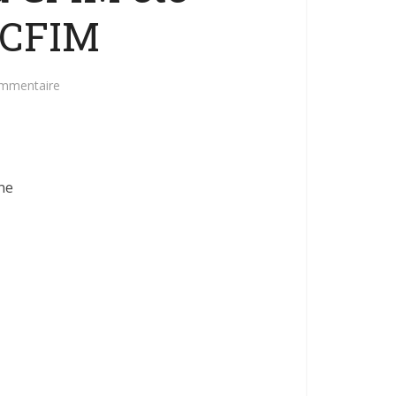
 CFIM
ommentaire
ne