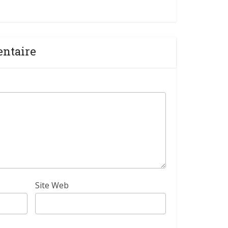
entaire
Site Web