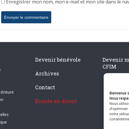
Enregistrer mon nom, mon e-mail et mon site dans le n
Devenir bénévole
Devenir 
CFIM
n
Archives
Contact
térieure
Bienvenue su
Nous respec
on
Écoute en direct
Nous utilis
d’optimiser 
notre utilis
elles
consentement
ique