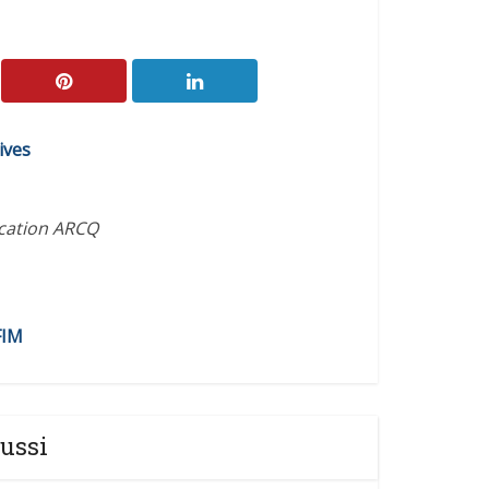
ives
ication ARCQ
FIM
ussi