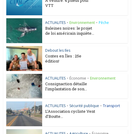
A vendre: 4 pneus pour
VTT
ACTUALITES
•
Environnement
•
Pêche
Baleines noires: le projet
de loi américain inquiète...
Debout les Iles
Contes en Îles : 25e
édition!
ACTUALITES
•
Économie
•
Environnement
Consignaction détaille
l’implantation de son...
ACTUALITES
•
Sécurité publique
•
Transport
L’Association cycliste Vent
d’Boutte...
ACTUALITES
•
Agriculture
•
Économie