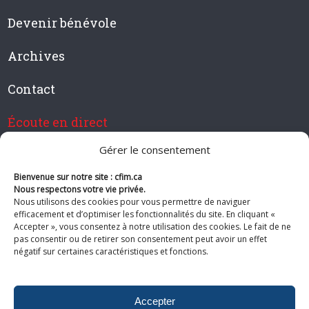
Devenir bénévole
Archives
Contact
Écoute en direct
Gérer le consentement
Bienvenue sur notre site : cfim.ca
Devenir membre de CFIM
Nous respectons votre vie privée.
Nous utilisons des cookies pour vous permettre de naviguer
efficacement et d’optimiser les fonctionnalités du site. En cliquant «
Accepter », vous consentez à notre utilisation des cookies. Le fait de ne
pas consentir ou de retirer son consentement peut avoir un effet
Suivez-nous
négatif sur certaines caractéristiques et fonctions.
Accepter