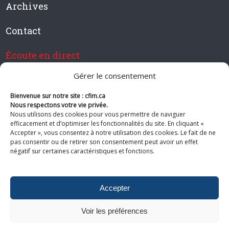
Archives
Contact
Écoute en direct
Gérer le consentement
Bienvenue sur notre site : cfim.ca
Devenir membre de CFIM
Nous respectons votre vie privée.
Nous utilisons des cookies pour vous permettre de naviguer
efficacement et d’optimiser les fonctionnalités du site. En cliquant «
Accepter », vous consentez à notre utilisation des cookies. Le fait de ne
pas consentir ou de retirer son consentement peut avoir un effet
Suivez-nous
négatif sur certaines caractéristiques et fonctions.
Accepter
Voir les préférences
© 2026 CFIM. Tous droits réservés.
Politiques de confidentialité
|
Plan