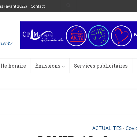
es (avant 2022)
Contact
ille horaire
Émissions
Services publicitaires
ACTUALITES
Covi
•