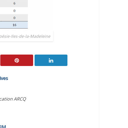
pésie-Iles-de-la-Madeleine
ives
ication ARCQ
FIM