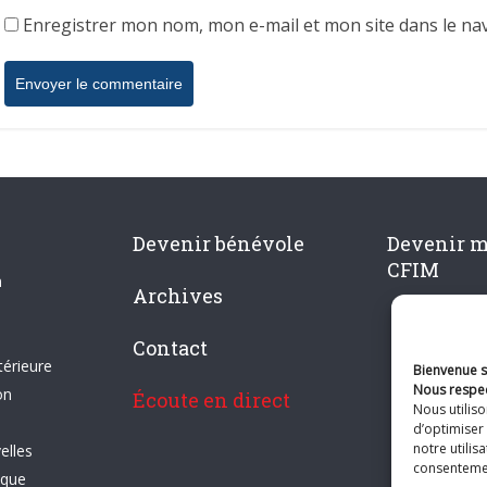
Enregistrer mon nom, mon e-mail et mon site dans le n
Devenir bénévole
Devenir 
CFIM
n
Archives
Contact
térieure
Bienvenue su
Nous respec
on
Écoute en direct
Nous utilis
d’optimiser 
notre utilis
elles
consentement
ique