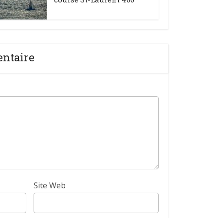
entaire
Site Web