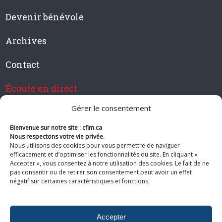
Devenir bénévole
Archives
Contact
Écoute en direct
Gérer le consentement
Bienvenue sur notre site : cfim.ca
Devenir membre de CFIM
Nous respectons votre vie privée.
Nous utilisons des cookies pour vous permettre de naviguer
efficacement et d’optimiser les fonctionnalités du site. En cliquant «
Accepter », vous consentez à notre utilisation des cookies. Le fait de ne
pas consentir ou de retirer son consentement peut avoir un effet
Suivez-nous
négatif sur certaines caractéristiques et fonctions.
Accepter