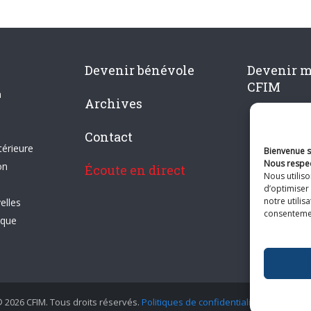
Devenir bénévole
Devenir 
CFIM
n
Archives
Contact
térieure
Bienvenue su
Nous respec
on
Écoute en direct
Nous utilis
d’optimiser 
notre utilis
elles
consentement
ique
 2026 CFIM. Tous droits réservés.
Politiques de confidentialité
|
Plan du si