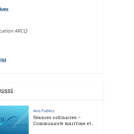
diminuer
ives
le
volume.
ication ARCQ
FIM
ussi
Avis Publics
Séances ordinaires –
Communauté maritime et...