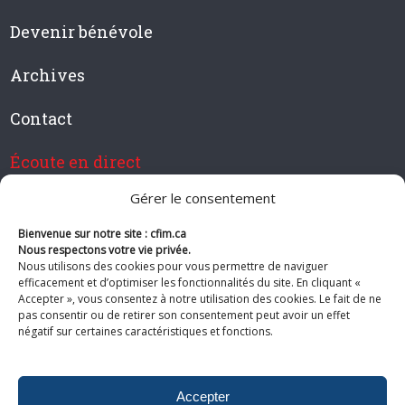
Devenir bénévole
Archives
Contact
Écoute en direct
Gérer le consentement
Bienvenue sur notre site : cfim.ca
Devenir membre de CFIM
Nous respectons votre vie privée.
Nous utilisons des cookies pour vous permettre de naviguer
efficacement et d’optimiser les fonctionnalités du site. En cliquant «
Accepter », vous consentez à notre utilisation des cookies. Le fait de ne
pas consentir ou de retirer son consentement peut avoir un effet
Suivez-nous
négatif sur certaines caractéristiques et fonctions.
Accepter