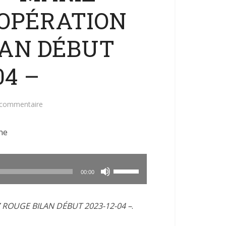
 OPÉRATION
LAN DÉBUT
04 –
 commentaire
ne
Utilisez
00:00
les
flèches
Z ROUGE BILAN DÉBUT 2023-12-04 –
.
haut/bas
pour