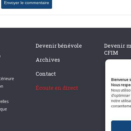
Devenir bénévole
Devenir 
CFIM
n
Archives
Contact
térieure
Bienvenue su
Nous respec
on
Écoute en direct
Nous utilis
d’optimiser 
notre utilis
elles
consentement
ique