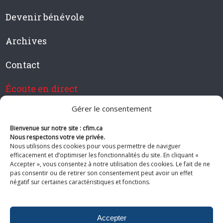
Devenir bénévole
Archives
Contact
Écoute en direct
Gérer le consentement
Bienvenue sur notre site : cfim.ca
Devenir membre de CFIM
Nous respectons votre vie privée.
Nous utilisons des cookies pour vous permettre de naviguer
efficacement et d’optimiser les fonctionnalités du site. En cliquant «
Accepter », vous consentez à notre utilisation des cookies. Le fait de ne
pas consentir ou de retirer son consentement peut avoir un effet
Suivez-nous
négatif sur certaines caractéristiques et fonctions.
Accepter