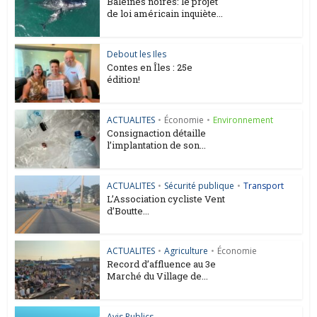
Baleines noires: le projet
de loi américain inquiète...
Debout les Iles
Contes en Îles : 25e
édition!
ACTUALITES
•
Économie
•
Environnement
Consignaction détaille
l’implantation de son...
ACTUALITES
•
Sécurité publique
•
Transport
L’Association cycliste Vent
d’Boutte...
ACTUALITES
•
Agriculture
•
Économie
Record d’affluence au 3e
Marché du Village de...
Avis Publics