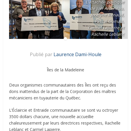
L'attachée politique
de Joël Arseneau,
Jocelyne Renaud,
Pascal Dumais,
Carmel Lapierre et
Rachelle Leblanc
Publié par
Laurence Dami-Houle
Îles de la Madeleine
Deux organismes communautaires des Îles ont reçu des
dons inattendus de la part de la Corporation des maîtres
mécaniciens en tuyauterie du Québec.
L’Éclaircie et Entraide communautaire se sont vu octroyer
3500 dollars chacune, une nouvelle accueillie
chaleureusement par leurs directrices respectives, Rachelle
Leblanc et Carmel Lapierre.