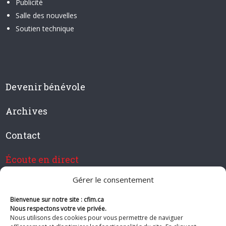
Publicité
Salle des nouvelles
Soutien technique
Devenir bénévole
Archives
Contact
Écoute en direct
Gérer le consentement
Bienvenue sur notre site : cfim.ca
Devenir membre de CFIM
Nous respectons votre vie privée.
Nous utilisons des cookies pour vous permettre de naviguer