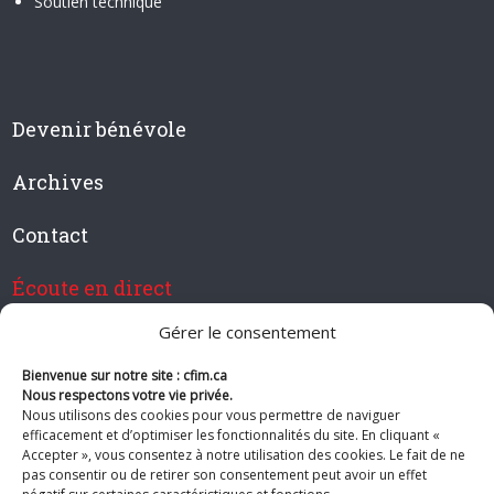
Soutien technique
Devenir bénévole
Archives
Contact
Écoute en direct
Gérer le consentement
Bienvenue sur notre site : cfim.ca
Devenir membre de CFIM
Nous respectons votre vie privée.
Nous utilisons des cookies pour vous permettre de naviguer
efficacement et d’optimiser les fonctionnalités du site. En cliquant «
Accepter », vous consentez à notre utilisation des cookies. Le fait de ne
pas consentir ou de retirer son consentement peut avoir un effet
Suivez-nous