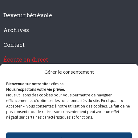
Devenir bénévole
Archives
Contact
Écoute en direct
Gérer le consentement
Bienvenue sur notre site : cfim.ca
Devenir membre de CFIM
Nous respectons votre vie privée.
Nous utilisons des cookies pour vous permettre de naviguer
efficacement et d’optimiser les fonctionnalités du site. En cliquant «
Accepter », vous consentez à notre utilisation des cookies. Le fait de ne
pas consentir ou de retirer son consentement peut avoir un effet
Suivez-nous
négatif sur certaines caractéristiques et fonctions.