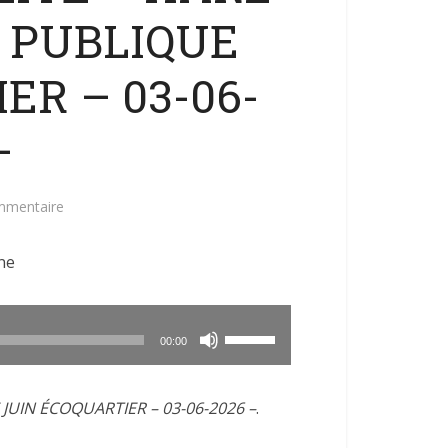
 PUBLIQUE
ER – 03-06-
–
mmentaire
ne
Utilisez
00:00
les
flèches
JUIN ÉCOQUARTIER – 03-06-2026 –
.
haut/bas
pour