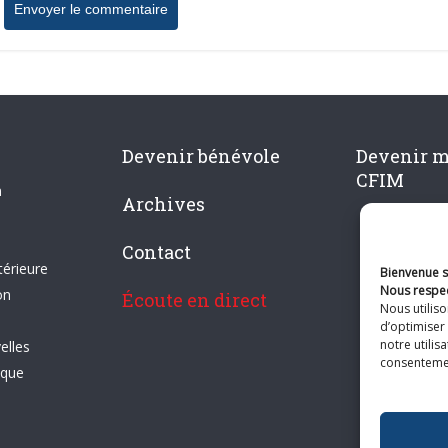
Devenir bénévole
Devenir 
CFIM
n
Archives
Contact
térieure
Bienvenue su
Nous respec
on
Écoute en direct
Nous utilis
d’optimiser 
notre utilis
elles
consentement
ique