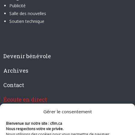
Publicité
Salle des nouvelles
Soutien technique
Devenir bénévole
Archives
Contact
Écoute en direct
Gérer le consentement
Bienvenue sur notre site : cfim.ca
Devenir membre de CFIM
Nous respectons votre vie privée.
Nous utilisons des cookies pour vous permettre de naviguer