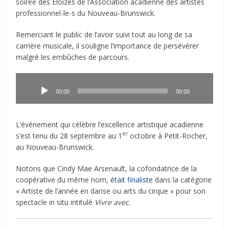
soirée des Éloizes de l’Association acadienne des artistes
professionnel-le-s du Nouveau-Brunswick.
Remerciant le public de l’avoir suivi tout au long de sa
carrière musicale, il souligne l’importance de persévérer
malgré les embûches de parcours.
Lecteur
audio
00:00
00:00
L’événement qui célèbre l’excellence artistique acadienne
er
s’est tenu du 28 septembre au 1
octobre à Petit-Rocher,
au Nouveau-Brunswick.
Notons que Cindy Mae Arsenault, la cofondatrice de la
coopérative du même nom,
était finaliste
dans la catégorie
« Artiste de l’année en danse ou arts du cirque » pour son
spectacle in situ intitulé
Vivre avec
.