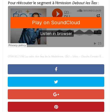
Pour réécouter le segment à l’émission
Debout les Îles
:
CFIM 92,7 FM La radio des Iles de la Madeleine
·
DLI – Véro – Claude Cormier ÉLOIZE –