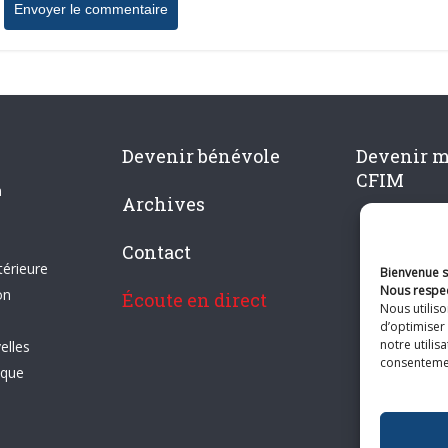
Devenir bénévole
Devenir 
CFIM
n
Archives
Contact
térieure
Bienvenue su
Nous respec
on
Écoute en direct
Nous utilis
d’optimiser 
notre utilis
elles
consentement
ique