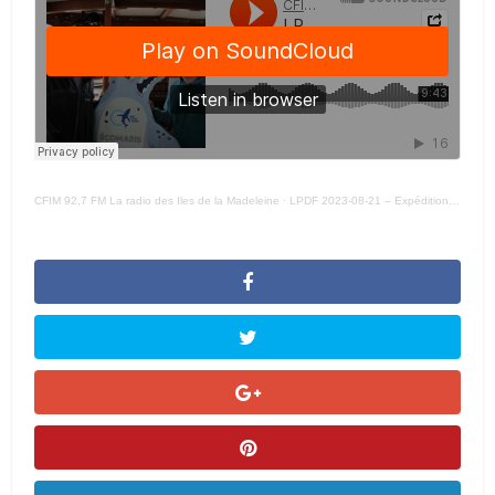
CFIM 92,7 FM La radio des Iles de la Madeleine
·
LPDF 2023-08-21 – Expédition Brion23: mordre à pleines dents dans la recherche sur le requin blanc