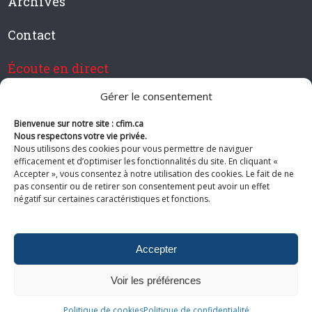
Archives
Contact
Écoute en direct
Gérer le consentement
Bienvenue sur notre site : cfim.ca
Devenir membre de CFIM
Nous respectons votre vie privée.
Nous utilisons des cookies pour vous permettre de naviguer
efficacement et d’optimiser les fonctionnalités du site. En cliquant «
Accepter », vous consentez à notre utilisation des cookies. Le fait de ne
pas consentir ou de retirer son consentement peut avoir un effet
Suivez-nous
négatif sur certaines caractéristiques et fonctions.
Accepter
Voir les préférences
© 2026 CFIM. Tous droits réservés.
Politiques de confidentialité
|
Plan
Politique de cookies
Politique de confidentialité
du site