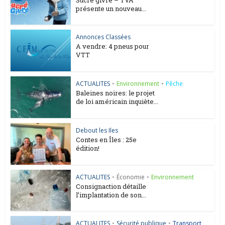
présente un nouveau...
Annonces Classées
A vendre: 4 pneus pour
VTT
ACTUALITES
•
Environnement
•
Pêche
Baleines noires: le projet
de loi américain inquiète...
Debout les Iles
Contes en Îles : 25e
édition!
ACTUALITES
•
Économie
•
Environnement
Consignaction détaille
l’implantation de son...
ACTUALITES
•
Sécurité publique
•
Transport