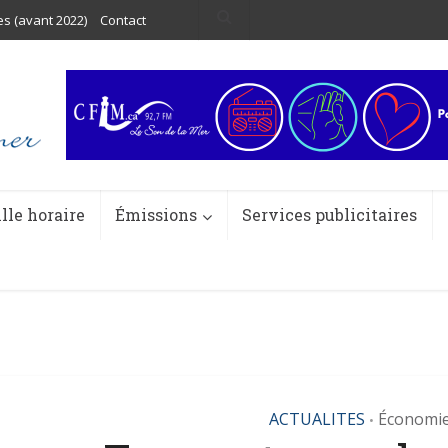
es (avant 2022)
Contact
ille horaire
Émissions
Services publicitaires
ACTUALITES
Économi
•