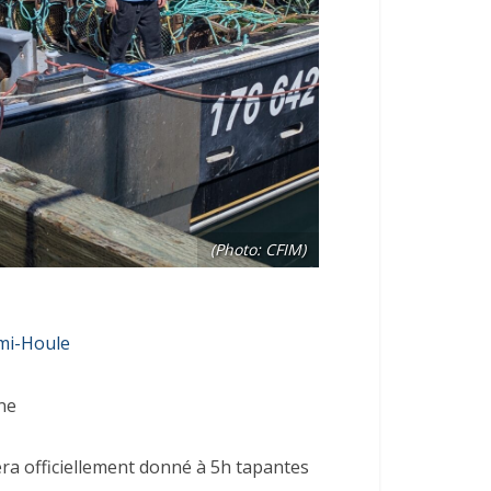
(Photo: CFIM)
mi-Houle
ne
era officiellement donné à 5h tapantes