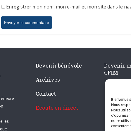
Enregistrer mon nom, mon e-mail et mon site dans le n
Devenir bénévole
Devenir 
CFIM
n
Archives
Contact
térieure
Bienvenue su
Nous respec
on
Écoute en direct
Nous utilis
d’optimiser 
notre utilis
elles
consentement
ique