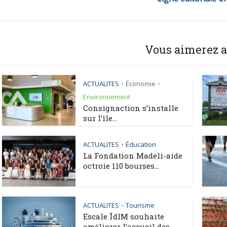
Vous aimerez a
ACTUALITES
Économie
•
•
Environnement
Consignaction s’installe
sur l’île...
ACTUALITES
Éducation
•
La Fondation Madeli-aide
octroie 110 bourses...
ACTUALITES
Tourisme
•
Escale ÎdlM souhaite
améliorer l’accueil des...