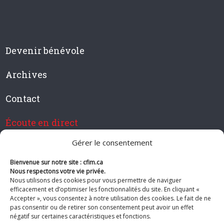
Devenir bénévole
Archives
Contact
Écoute en direct
Gérer le consentement
Bienvenue sur notre site : cfim.ca
Devenir membre de CFIM
Nous respectons votre vie privée.
Nous utilisons des cookies pour vous permettre de naviguer
efficacement et d’optimiser les fonctionnalités du site. En cliquant «
Accepter », vous consentez à notre utilisation des cookies. Le fait de ne
pas consentir ou de retirer son consentement peut avoir un effet
Suivez-nous
négatif sur certaines caractéristiques et fonctions.