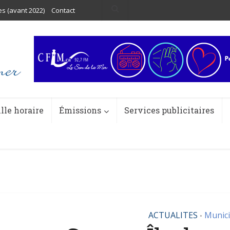
es (avant 2022)
Contact
ille horaire
Émissions
Services publicitaires
ACTUALITES
Munici
•