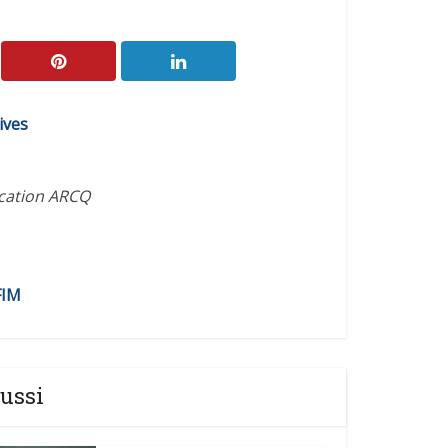
ives
ication ARCQ
FIM
ussi