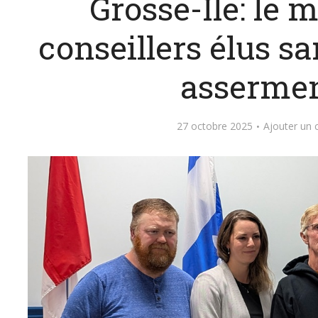
Grosse-Île: le m
conseillers élus s
asserme
27 octobre 2025
Ajouter un