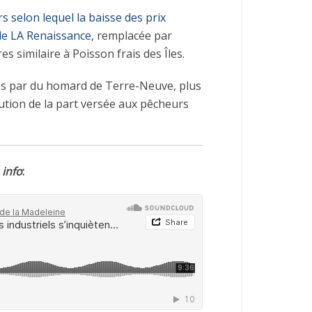
flèches
s selon lequel la baisse des prix
haut/bas
 de LA Renaissance
, remplacée par
pour
 similaire à Poisson frais des Îles.
augmenter
ou
hés par du homard de Terre-Neuve, plus
diminuer
nution de la part versée aux pêcheurs
le
volume.
 info
: