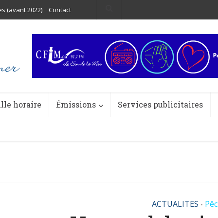
es (avant 2022)
Contact
ille horaire
Émissions
Services publicitaires
ACTUALITES
Pêc
•