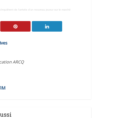
s’inquiètent de l’arrivée d’un nouveau joueur sur le marché
ives
ication ARCQ
FIM
ussi