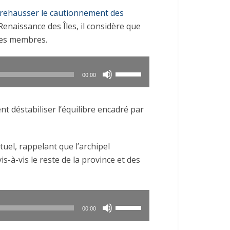
e rehausser le cautionnement des
 Renaissance des Îles, il considère que
 ses membres.
Utilisez
00:00
les
flèches
t déstabiliser l’équilibre encadré par
haut/bas
pour
augmenter
uel, rappelant que l’archipel
ou
s-à-vis le reste de la province et des
diminuer
le
volume.
Utilisez
00:00
les