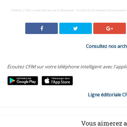
CFIM 92,7 FM La radio des Iles de la Madeleine
·
CI-2024-11-01-Homard: les industriels 
Consultez nos arch
Écoutez CFIM sur votre téléphone intelligent avec l'appl
Ligne éditoriale C
Vous aimerez a