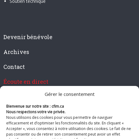
Soutien technique
Devenir bénévole
Archives
Contact
Écoute en direct
Gérer le consentement
Bienvenue sur notre site : cfim.ca
Devenir membre de CFIM
Nous respectons votre vie privée.
Nous utilisons des cookies pour vous permettre de naviguer
efficacement et d’optimiser les fonctionnalités du site. En cliquant «
Accepter », vous consentez à notre utilisation des cookies. Le fait de ne
pas consentir ou de retirer son consentement peut avoir un effet