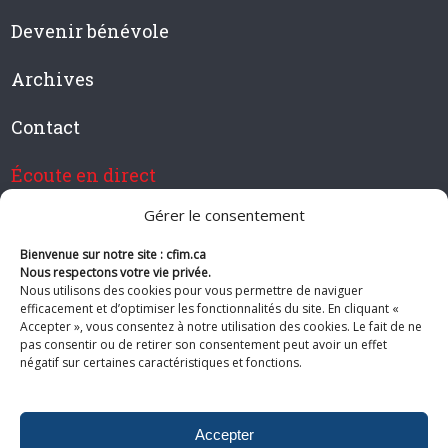
Devenir bénévole
Archives
Contact
Écoute en direct
Gérer le consentement
Bienvenue sur notre site : cfim.ca
Devenir membre de CFIM
Nous respectons votre vie privée.
Nous utilisons des cookies pour vous permettre de naviguer
efficacement et d’optimiser les fonctionnalités du site. En cliquant «
Accepter », vous consentez à notre utilisation des cookies. Le fait de ne
pas consentir ou de retirer son consentement peut avoir un effet
Suivez-nous
négatif sur certaines caractéristiques et fonctions.
Accepter