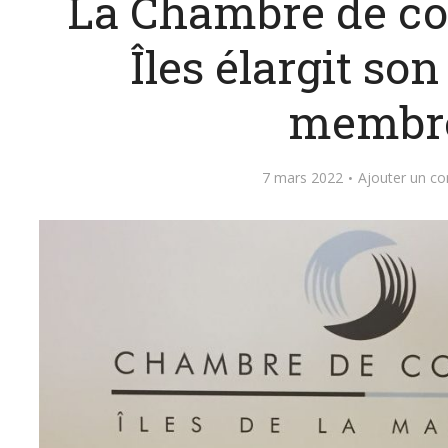
La Chambre de c
Îles élargit so
membr
7 mars 2022
Ajouter un c