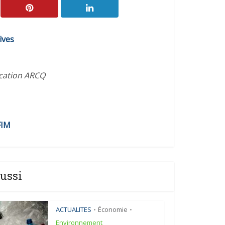
ives
ication ARCQ
FIM
ussi
ACTUALITES
Économie
•
•
Environnement