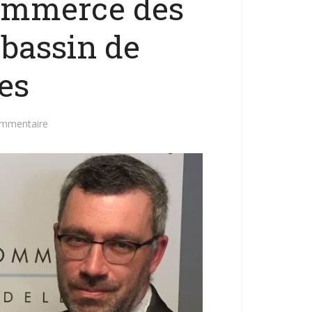
ommerce des
n bassin de
es
ommentaire