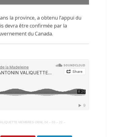
les
flèches
ans la province, a obtenu l’appui du
haut/bas
is devra être confirmée par la
pour
ouvernement du Canada.
augmenter
ou
diminuer
le
volume.
ALIQUETTE MEMBRES OBNL 04 – 03 – 22 –