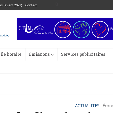
es (avant 2022)
Contact
ille horaire
Émissions
Services publicitaires
ACTUALITES
Écon
•