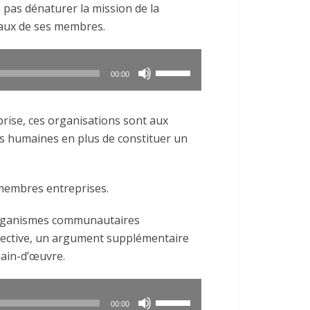
e pas dénaturer la mission de la
iaux de ses membres.
Utilisez
00:00
les
flèches
eprise, ces organisations sont aux
haut/bas
es humaines en plus de constituer un
pour
augmenter
ou
 membres entreprises.
diminuer
le
 organismes communautaires
volume.
lective, un argument supplémentaire
ain-d’œuvre.
Utilisez
00:00