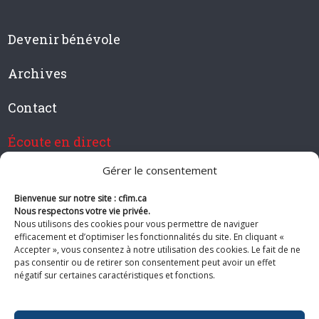
Devenir bénévole
Archives
Contact
Écoute en direct
Gérer le consentement
Bienvenue sur notre site : cfim.ca
Devenir membre de CFIM
Nous respectons votre vie privée.
Nous utilisons des cookies pour vous permettre de naviguer
efficacement et d’optimiser les fonctionnalités du site. En cliquant «
Accepter », vous consentez à notre utilisation des cookies. Le fait de ne
pas consentir ou de retirer son consentement peut avoir un effet
Suivez-nous
négatif sur certaines caractéristiques et fonctions.