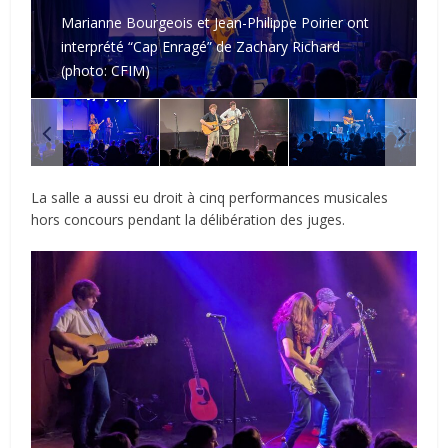
Marianne Bourgeois et Jean-Philippe Poirier ont
interprété “Cap Enragé” de Zachary Richard
(photo: CFIM)
La salle a aussi eu droit à cinq performances musicales
hors concours pendant la délibération des juges.