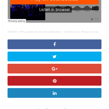
CFIM 92,7 FM La radio des Iles de la Madeleine
·
CI-2025-11-21- Retour en musique sur la finale locale de Cégeps en spectacle