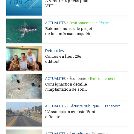
A vendre: 4 pneus pour
VTT
ACTUALITES
•
Environnement
•
Pêche
Baleines noires: le projet
de loi américain inquiète...
Debout les Iles
Contes en Îles : 25e
édition!
ACTUALITES
•
Économie
•
Environnement
Consignaction détaille
l’implantation de son...
ACTUALITES
•
Sécurité publique
•
Transport
L’Association cycliste Vent
d’Boutte...
ACTUALITES
•
Agriculture
•
Économie