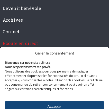
Devenir bénévole
Archives
Contact
Écoute en direct
Gérer le consentement
Bienvenue sur notre site : cfim.ca
Devenir membre de CFIM
Nous respectons votre vie privée.
Nous utilisons des cookies pour vous permettre de naviguer
efficacement et d’optimiser les fonctionnalités du site. En cliquant «
Accepter », vous consentez à notre utilisation des cookies. Le fait de ne
pas consentir ou de retirer son consentement peut avoir un effet
Suivez-nous
négatif sur certaines caractéristiques et fonctions.
Accepter