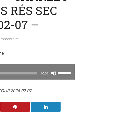
S RÉS SEC
02-07 –
commentaire
ne
Utilisez
00:00
les
flèches
TOUR 2024-02-07 –
.
haut/bas
pour
augmenter
ou