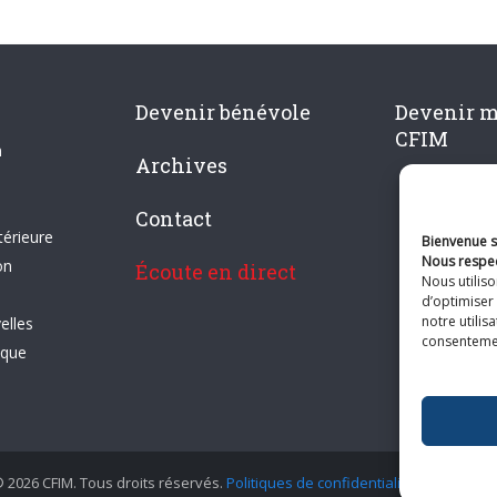
Devenir bénévole
Devenir 
CFIM
n
Archives
Contact
térieure
Bienvenue su
Nous respec
on
Écoute en direct
Nous utilis
d’optimiser 
notre utilis
elles
consentement
ique
 2026 CFIM. Tous droits réservés.
Politiques de confidentialité
|
Plan du si