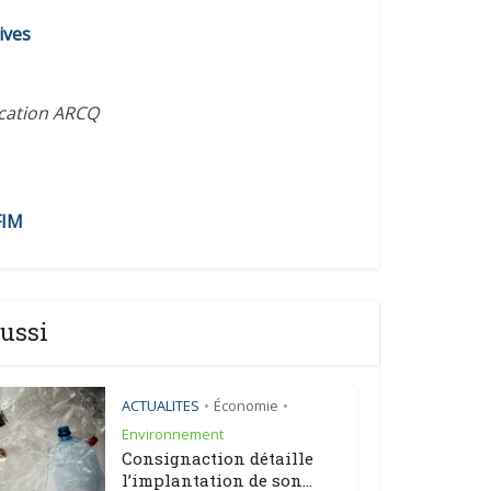
diminuer
ives
le
volume.
ication ARCQ
FIM
ussi
ACTUALITES
Économie
•
•
Environnement
Consignaction détaille
l’implantation de son...